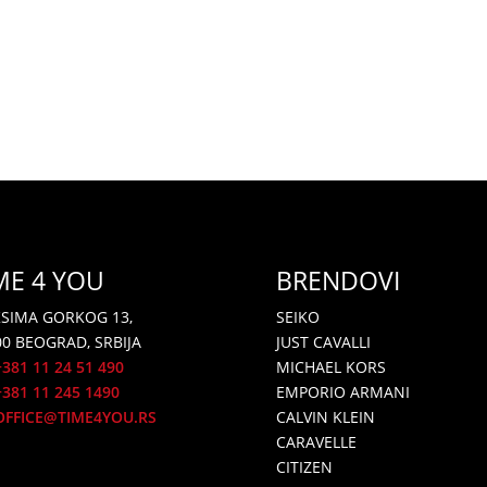
ME 4 YOU
BRENDOVI
SIMA GORKOG 13,
SEIKO
00 BEOGRAD, SRBIJA
JUST CAVALLI
+381 11 24 51 490
MICHAEL KORS
81 11 245 1490
EMPORIO ARMANI
OFFICE@TIME4YOU.RS
CALVIN KLEIN
CARAVELLE
CITIZEN