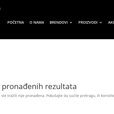
s
POČETNA
O NAMA
BRENDOVI
PROIZVODI
AKC
pronađenih rezultata
 ste tražili nije pronađena. Pokušajte da suzite pretragu, ili koristi