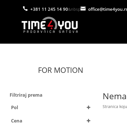


+381 11 245 14 90
office@time4you.r
&nbsp
FOR MOTION
Nema 
Filtriraj prema
Stranica koju
Pol
Unisex
Cena
Dečiji