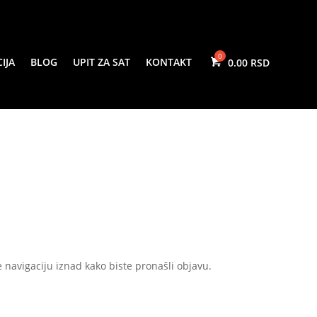
IJA
BLOG
UPIT ZA SAT
KONTAKT
0.00
te navigaciju iznad kako biste pronašli objavu.