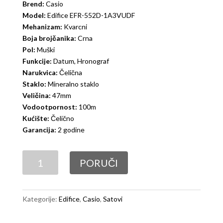
Brend:
Casio
Model:
Edifice
EFR-552D-1A3VUDF
Mehanizam:
Kvarcni
Boja brojčanika:
Crna
Pol:
Muški
Funkcije:
Datum, Hronograf
Narukvica:
Čelična
Staklo:
Mineralno staklo
Veličina:
47mm
Vodootpornost:
100m
Kućište:
Čelično
Garancija:
2 godine
Casio
PORUČI
Edifice
EFR-
552D-
Kategorije:
Edifice
,
Casio
,
Satovi
1A3VUDF
količina