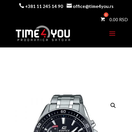


+381 11 245 14 90
office@time4you.rs
0.00