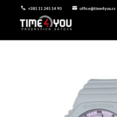


+381 11 245 14 90
office@time4you.rs
&nbsp