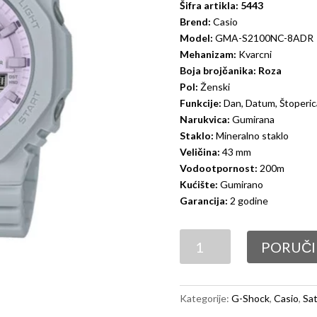
Šifra artikla: 5443
Brend:
Casio
Model:
GMA-S2100NC-8ADR
Mehanizam:
Kvarcni
Boja brojčanika: Roza
Pol:
Ženski
Funkcije:
Dan, Datum, Štoperic
Narukvica:
Gumirana
Staklo:
Mineralno staklo
Veličina:
43 mm
Vodootpornost:
200m
Kućište:
Gumirano
Garancija:
2 godine
Casio
PORUČI
G-
Shock
GMA-
Kategorije:
G-Shock
,
Casio
,
Sat
S2100NC-