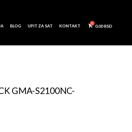
JA
BLOG
UPIT ZA SAT
KONTAKT
0.00
CK GMA-S2100NC-