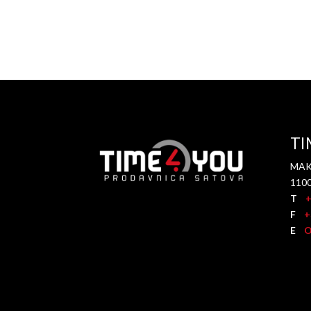
TI
MAK
110
T
+
F
+3
E
O