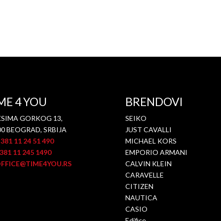
ME 4 YOU
BRENDOVI
SIMA GORKOG 13,
SEIKO
00 BEOGRAD, SRBIJA
JUST CAVALLI
381 11 24 51 490
MICHAEL KORS
81 11 245 1490
EMPORIO ARMANI
FFICE@TIME4YOU.RS
CALVIN KLEIN
CARAVELLE
CITIZEN
NAUTICA
CASIO
Edifice