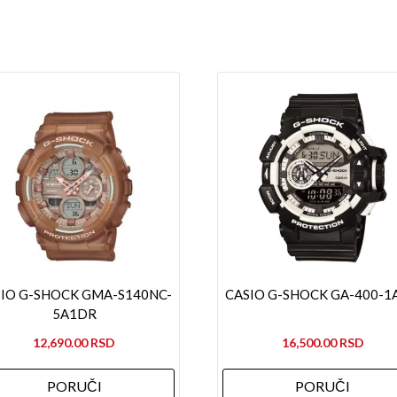
8ADR
količina
IO G-SHOCK GMA-S140NC-
CASIO G-SHOCK GA-400-1
5A1DR
12,690.00
16,500.00
PORUČI
PORUČI