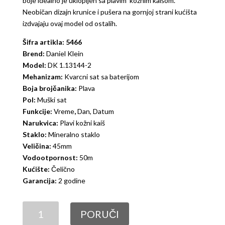
boje idealno je uklopljen sa plavim kožnim kaišom.
Neobičan dizajn krunice i pušera na gornjoj strani kućišta
izdvajaju ovaj model od ostalih.
Šifra artikla: 5466
Brend:
Daniel Klein
Model:
DK 1.13144-2
Mehanizam:
Kvarcni sat sa baterijom
Boja brojčanika:
Plava
Pol:
Muški sat
Funkcije:
Vreme
,
Dan, Datum
Narukvica:
Plavi kožni kaiš
Staklo:
Mineralno staklo
Veličina:
45mm
Vodootpornost:
50m
Kućište:
Čelično
Garancija:
2 godine
Daniel
PORUČI
Klein