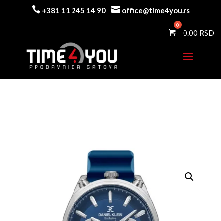


+381 11 245 14 90
office@time4you.rs
0.00