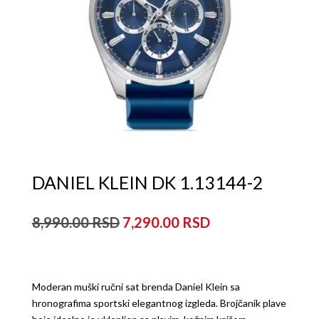
DANIEL KLEIN DK 1.13144-2
Originalna
Trenutna
8,990.00
7,290.00
cena
cena
je
je:
bila:
7,290.00рсд.
8,990.00рсд.
Moderan muški ručni sat brenda Daniel Klein sa
hronografima sportski elegantnog izgleda. Brojčanik plave