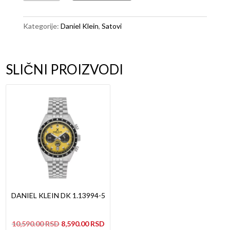
DK
1.13144-
Kategorije:
Daniel Klein
,
Satovi
2
količina
SLIČNI PROIZVODI
DANIEL KLEIN DK 1.13994-5
Originalna
Trenutna
10,590.00
8,590.00