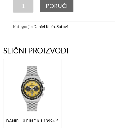
Daniel
PORUČI
Klein
DK
1.
Kategorije:
Daniel Klein
,
Satovi
13835-
4
količina
SLIČNI PROIZVODI
DANIEL KLEIN DK 1.13994-5