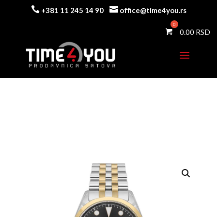


+381 11 245 14 90
office@time4you.rs
0.00