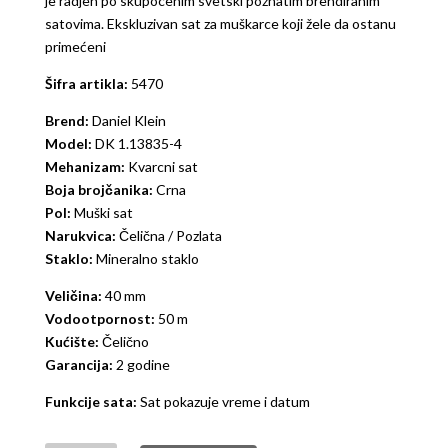
je radjen po skupocenim svetski poznatim brendiranim
satovima. Ekskluzivan sat za muškarce koji žele da ostanu
primećeni
Šifra artikla:
5470
Brend:
Daniel Klein
Model:
DK 1.13835-4
Mehanizam:
Kvarcni sat
Boja brojčanika:
Crna
Pol:
Muški sat
Narukvica:
Čelična / Pozlata
Staklo:
Mineralno staklo
Veličina:
40 mm
Vodootpornost:
50 m
Kućište:
Čelično
Garancija:
2 godine
Funkcije sata:
Sat pokazuje vreme i datum