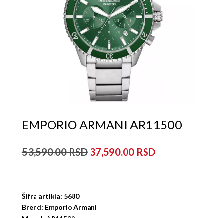
EMPORIO ARMANI AR11500
Originalna
Trenutna
53,590.00
37,590.00
cena
cena
je
je:
bila:
37,590.00рсд
53,590.00рсд.
Šifra artikla: 5680
Brend: Emporio Armani