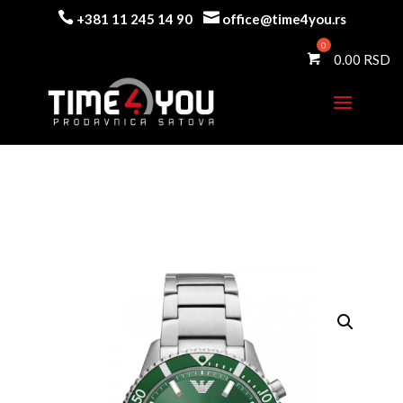


+381 11 245 14 90
office@time4you.rs
0.00