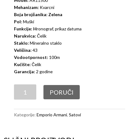
Model:
AR11500
Mehanizam:
Kvarcni
Boja brojčanika: Zelena
Pol:
Muški
Funkcije: H
ronograf, prikaz datuma
Narukvica:
Čelik
Staklo:
Mineralno staklo
Veličina:
43
Vodootpornost:
100m
Kućište:
Čelik
Garancija:
2 godine
Emporio
PORUČI
Armani
AR11500
količina
Kategorije:
Emporio Armani
,
Satovi