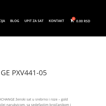
IJA
BLOG
UPIT ZA SAT
KONTAKT
0.00
GE PXV441-05
CHANGE ženski sat u srebrno i roze – gold
ilej narukvicom, sa sedefastim brojčanikom i