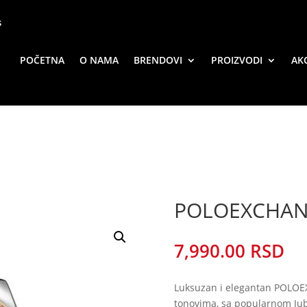
s
POČETNA
O NAMA
BRENDOVI
PROIZVODI
AKC
POLOEXCHAN
7,990.00
Luksuzan i elegantan POLOEX
tonovima, sa popularnom Jub