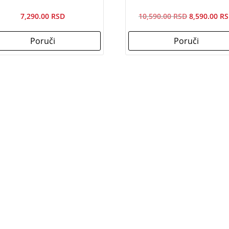
Originalna
7,290.00
10,590.00
8,590.00
cena
Poruči
Poruči
je
bila:
10,590.00рс