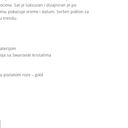
cima. Sat je luksuzan i dizajniran je po
ma, pokazuje vreme i datum. Svršen poklon za
u trendu.
baterijom
ja sa Swarovski kristalima
a pozlatom roze – gold