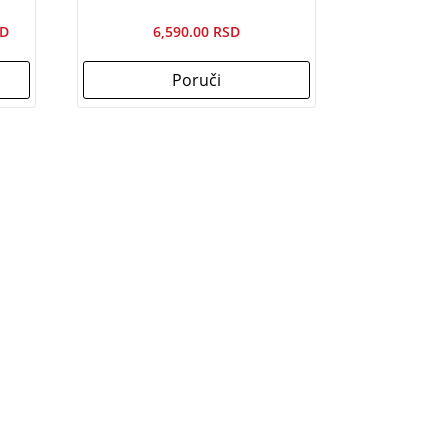
Trenutna
6,590.00
cena
Poruči
je:
8,590.00рсд.
д.