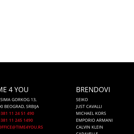
ME 4 YOU
BRENDOVI
SIMA GORKOG 13,
SEIKO
00 BEOGRAD, SRBIJA
JUST CAVALLI
+381 11 24 51 490
MICHAEL KORS
81 11 245 1490
EMPORIO ARMANI
OFFICE@TIME4YOU.RS
CALVIN KLEIN
CARAVELLE