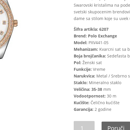
Swarovski kristalima na podeo
svetski skupocenim brendovi
dame sa stilom koje su uvek 
Šifra artikla: 6207
Brend: Polo Exchange
Model:
PXV441-05
Mehanizam:
Kvarcni sat sa 
Boja brojčanika:
Sedefasta bo
Pol:
Ženski sat
Funkcije:
Vreme
Narukvica:
Metal / Srebrno s
Staklo:
Mineralno staklo
Veličina: 35-38
mm
Vodootpornost:
30 m
Kućište:
Čelično kućište
Garancija:
2 godine
POLOEXCHANGE
Poruči