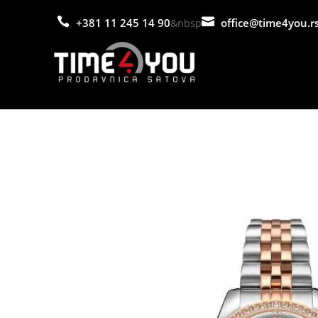


+381 11 245 14 90
office@time4you.r
&nbsp