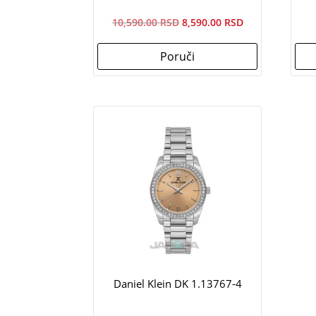
Originalna
Trenutna
10,590.00
8,590.00
cena
cena
Poruči
je
je:
bila:
8,590.00рсд.
10,590.00рсд.
Daniel Klein DK 1.13767-4