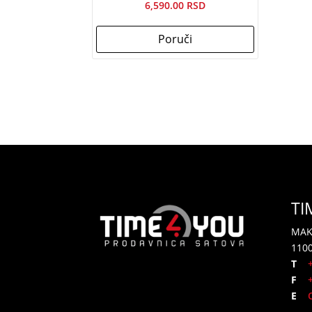
6,590.00
Poruči
TI
MAK
110
T
F
+3
E