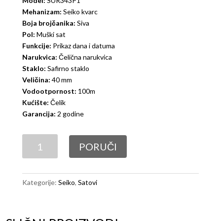
Model:
SUR343P1
Mehanizam:
Seiko kvarc
Boja brojčanika:
Siva
Pol:
Muški sat
Funkcije:
Prikaz dana i datuma
Narukvica:
Čelična narukvica
Staklo:
Safirno staklo
Veličina:
40 mm
Vodootpornost:
100m
Kućište:
Čelik
Garancija:
2 godine
Seiko
PORUČI
SUR343P1
količina
Kategorije:
Seiko
,
Satovi