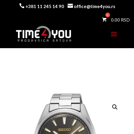


+381 11 245 14 90
office@time4you.rs
0.00