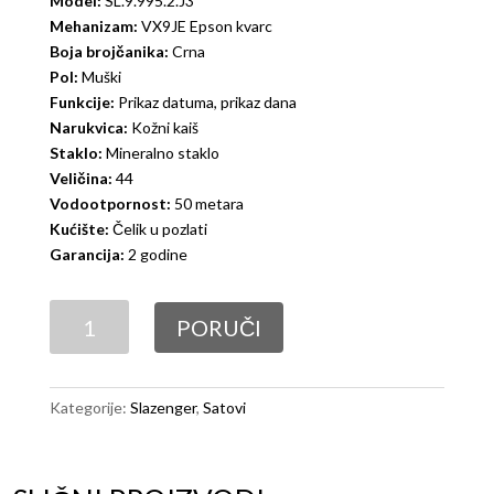
Model:
SL.9.995.2.J3
Mehanizam:
VX9JE Epson kvarc
Boja brojčanika:
Crna
Pol:
Muški
Funkcije:
Prikaz datuma, prikaz dana
Narukvica:
Kožni kaiš
Staklo:
Mineralno staklo
Veličina:
44
Vodootpornost:
50 metara
Kućište:
Čelik u pozlati
Garancija:
2 godine
Slazenger
PORUČI
SL.9.995.2.J3
količina
Kategorije:
Slazenger
,
Satovi