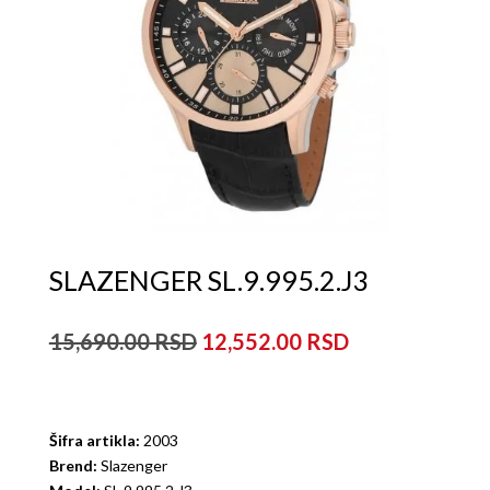
SLAZENGER SL.9.995.2.J3
Originalna
Trenutna
15,690.00
12,552.00
cena
cena
je
je:
bila:
12,552.00рсд
15,690.00рсд.
Šifra artikla:
2003
Brend:
Slazenger