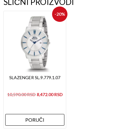
SLIČNI PROIZVODI
-20%
SLAZENGER SL.9.779.1.07
Originalna
Trenutna
10,590.00
8,472.00
cena
cena
je
je:
bila:
8,472.00рсд.
PORUČI
10,590.00рсд.