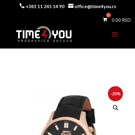


+381 11 245 14 90
office@time4you.rs
0.00
-20%