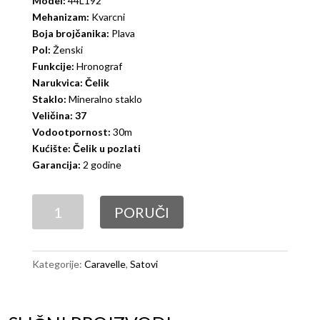
Model:
44L192
Mehanizam:
Kvarcni
Boja brojčanika:
Plava
Pol:
Ženski
Funkcije:
Hronograf
Narukvica: Čelik
Staklo:
Mineralno staklo
Veličina: 37
Vodootpornost:
30m
Kućište: Čelik u pozlati
Garancija:
2 godine
Caravelle
PORUČI
44L192
količina
Kategorije:
Caravelle
,
Satovi