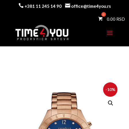


+381 11 245 14 90
office@time4you.rs
0.00
-10%