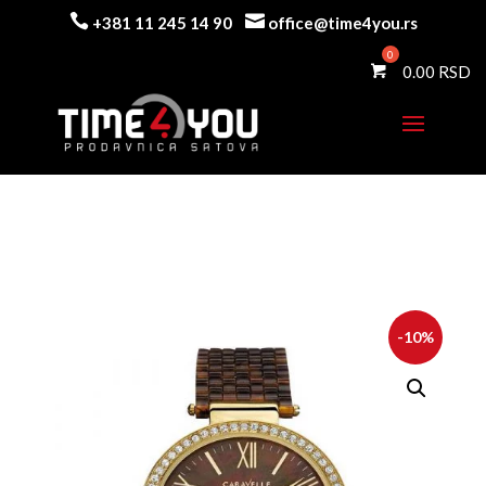


+381 11 245 14 90
office@time4you.rs
0.00
-10%