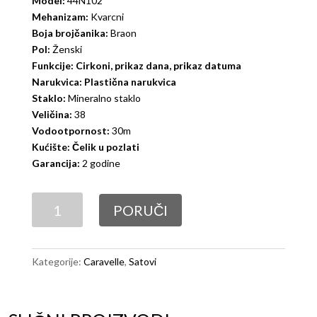
Model:
44N102
Mehanizam:
Kvarcni
Boja brojčanika:
Braon
Pol:
Ženski
Funkcije: Cirkoni, prikaz dana, prikaz datuma
Narukvica: Plastična narukvica
Staklo:
Mineralno staklo
Veličina:
38
Vodootpornost:
30m
Kućište: Čelik u pozlati
Garancija:
2 godine
Caravelle
PORUČI
44N102
količina
Kategorije:
Caravelle
,
Satovi