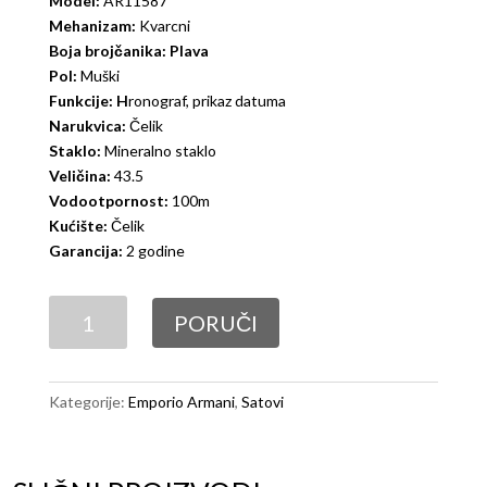
Model:
AR11587
Mehanizam:
Kvarcni
Boja brojčanika: Plava
Pol:
Muški
Funkcije: H
ronograf, prikaz datuma
Narukvica:
Čelik
Staklo:
Mineralno staklo
Veličina:
43.5
Vodootpornost:
100m
Kućište:
Čelik
Garancija:
2 godine
Emporio
PORUČI
Armani
AR11587
količina
Kategorije:
Emporio Armani
,
Satovi