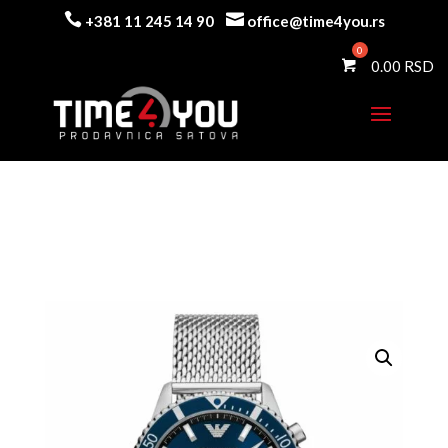


+381 11 245 14 90
office@time4you.rs
0.00