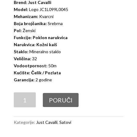
Brend: Just Cavalli
Model:
Logo JC1L099L0045
Mehanizam:
Kvarcni
Boja brojčanika:
Srebrna
Pol:
Ženski
Funkcije: Poklon narukvica
Narukvica: Kožni kaiš
Staklo:
Mineralno staklo
Veličina:
32
Vodootpornost:
50m
Kućište: Čelik / Pozlata
Garancija:
2 godine
Just
PORUČI
Cavalli
Logo
JC1L099L0045
Kategorije:
Just Cavalli
,
Satovi
količina