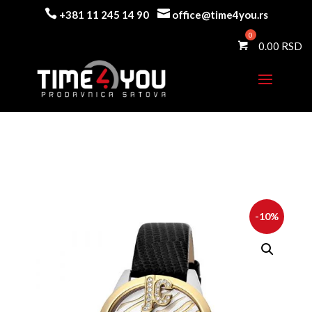


+381 11 245 14 90
office@time4you.rs
0.00
-10%