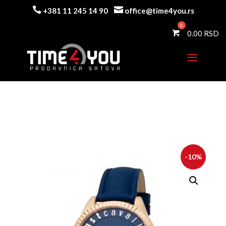


+381 11 245 14 90
office@time4you.rs
0.00
-10%