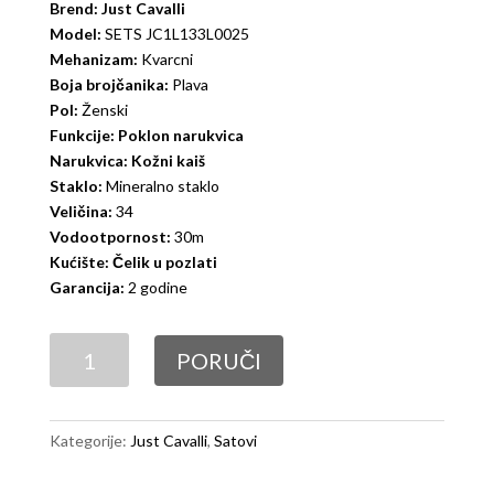
Brend: Just Cavalli
Model:
SETS JC1L133L0025
Mehanizam:
Kvarcni
Boja brojčanika:
Plava
Pol:
Ženski
Funkcije: Poklon narukvica
Narukvica: Kožni kaiš
Staklo:
Mineralno staklo
Veličina:
34
Vodootpornost:
30m
Kućište: Čelik u pozlati
Garancija:
2 godine
Just
PORUČI
Cavalli
SETS
JC1L133L0025
Kategorije:
Just Cavalli
,
Satovi
količina