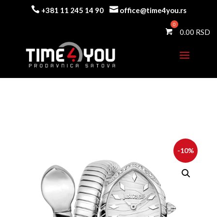


+381 11 245 14 90
office@time4you.rs
0.00
-10%