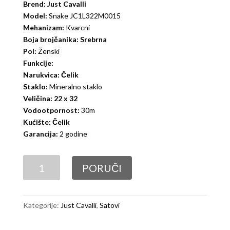
Brend: Just Cavalli
Model:
Snake JC1L322M0015
Mehanizam:
Kvarcni
Boja brojčanika: Srebrna
Pol:
Ženski
Funkcije:
Narukvica: Čelik
Staklo:
Mineralno staklo
Veličina: 22 x 32
Vodootpornost:
30m
Kućište: Čelik
Garancija:
2 godine
Just
PORUČI
Cavalli
Snake
JC1L322M0015
Kategorije:
Just Cavalli
,
Satovi
količina